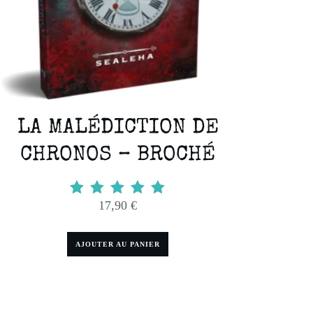
LA MALÉDICTION DE
CHRONOS – BROCHÉ
17,90
€
Note
5.00
sur 5
AJOUTER AU PANIER