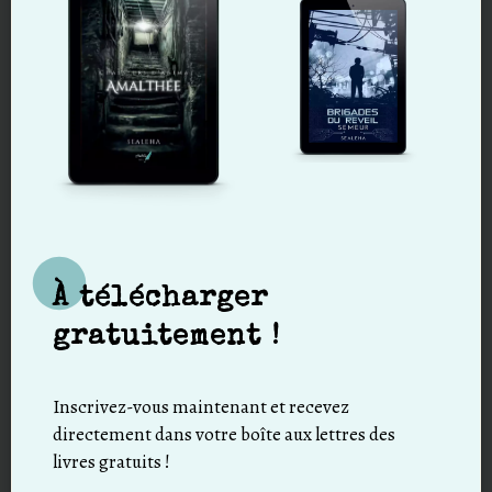
Save the details above in this browser for the next time I comment
By using this form you agree with the storage and handling of your
data by this website
Soumettre le commentaire
or
Login on website
À télécharger
gratuitement !
Subscribe to comments
Inscrivez-vous maintenant et recevez
directement dans votre boîte aux lettres des
livres gratuits !