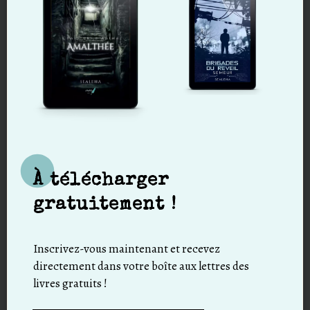
By using this form you agree with the storage and handling of your
data by this website
Soumettre le commentaire
or
Login on website
À télécharger
gratuitement !
Subscribe to comments
Inscrivez-vous maintenant et recevez
directement dans votre boîte aux lettres des
livres gratuits !